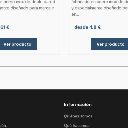
en acero inox de doble pared
fabricado en acero inox de 
mente diseñado para marcaje
y especialmente diseñado pa
en...
61 €
desde 4.8 €
Ver producto
Ver producto
Información
Quiénes somos
ión.
Qué hacemos