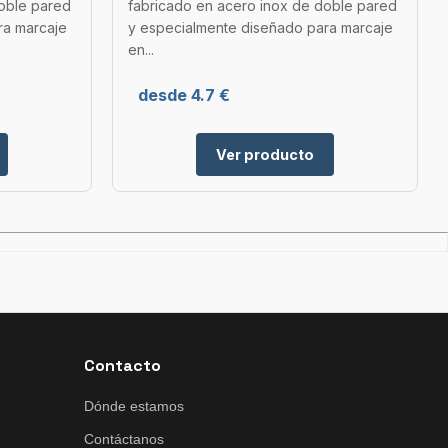
doble pared
fabricado en acero inox de doble pared
ra marcaje
y especialmente diseñado para marcaje
en...
desde 4.7 €
Ver producto
Contacto
Dónde estamos
Contáctanos