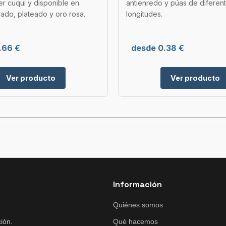
r cuqui y disponible en
antienredo y púas de diferen
ado, plateado y oro rosa.
longitudes.
.66 €
desde 0.38 €
Ver producto
Ver producto
Información
Quiénes somos
ión.
Qué hacemos