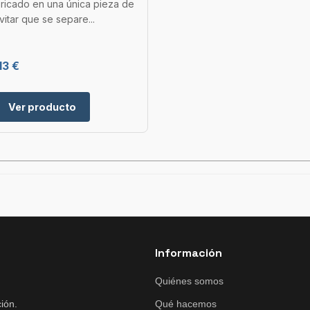
bricado en una única pieza de
vitar que se separe...
13 €
Ver producto
Información
Quiénes somos
ión.
Qué hacemos