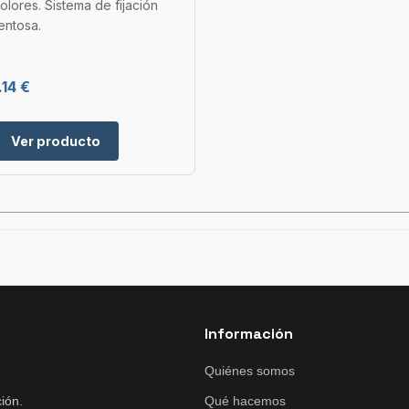
colores. Sistema de fijación
entosa.
14 €
Ver producto
Información
Quiénes somos
ión.
Qué hacemos