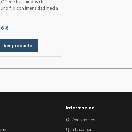
. Ofrece tres modos de
: uno fijo con intensidad media
.6 €
Ver producto
Información
Quiénes somos
ión.
Qué hacemos