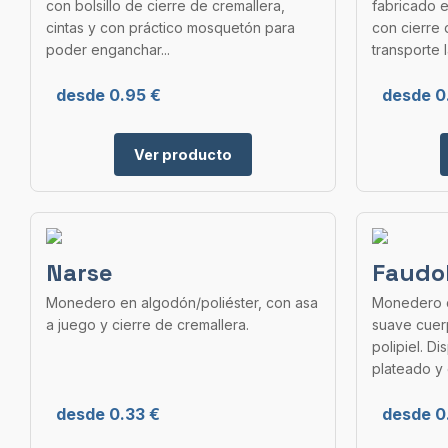
con bolsillo de cierre de cremallera,
fabricado e
cintas y con práctico mosquetón para
con cierre 
poder enganchar...
transporte l
desde 0.95 €
desde 0
Ver producto
Narse
Faudo
Monedero en algodón/poliéster, con asa
Monedero d
a juego y cierre de cremallera.
suave cuer
polipiel. D
plateado y o
desde 0.33 €
desde 0