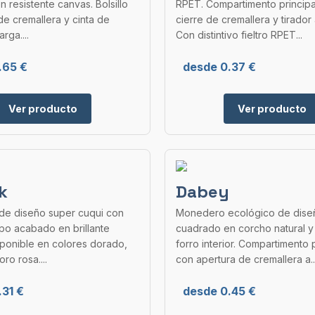
n resistente canvas. Bolsillo
RPET. Compartimento principa
de cremallera y cinta de
cierre de cremallera y tirador
arga....
Con distintivo fieltro RPET...
.65 €
desde 0.37 €
Ver producto
Ver producto
k
Dabey
e diseño super cuqui con
Monedero ecológico de dise
po acabado en brillante
cuadrado en corcho natural 
isponible en colores dorado,
forro interior. Compartimento p
ro rosa....
con apertura de cremallera a..
.31 €
desde 0.45 €