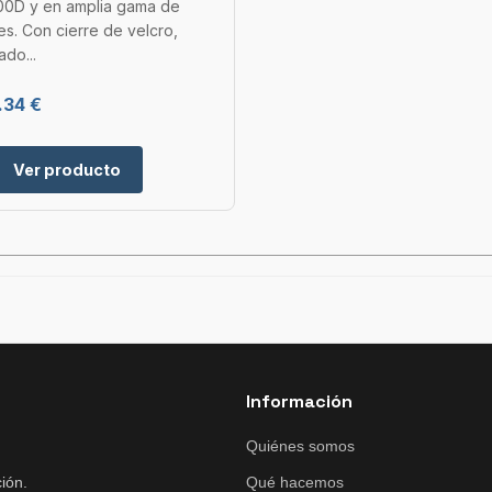
600D y en amplia gama de
es. Con cierre de velcro,
ado...
.34 €
Ver producto
Información
Quiénes somos
ión.
Qué hacemos