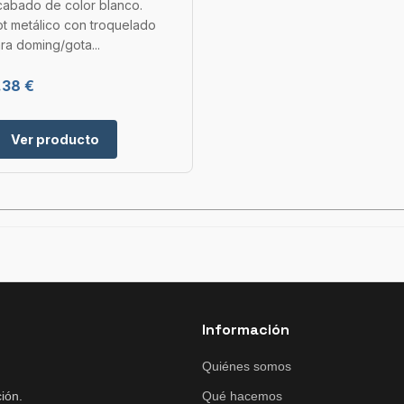
cabado de color blanco.
ot metálico con troquelado
ra doming/gota...
.38 €
Ver producto
Información
Quiénes somos
ión.
Qué hacemos