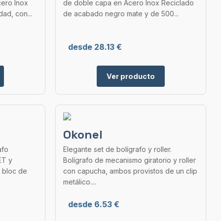
cero Inox
de doble capa en Acero Inox Reciclado
ad, con...
de acabado negro mate y de 500...
desde 28.13 €
Ver producto
Okonel
afo
Elegante set de bolígrafo y roller.
ET y
Bolígrafo de mecanismo giratorio y roller
n bloc de
con capucha, ambos provistos de un clip
metálico....
desde 6.53 €