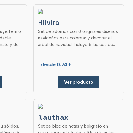
Hilvira
cluye:Termo
Set de adornos con 6 originales diseños
idable
navideños para colorear y decorar el
mate y de
árbol de navidad. Incluye 6 lápices de...
desde 0.74 €
Ver producto
Nauthax
ú sólidos.
Set de bloc de notas y bolígrafo en
botánico de
cuero reciclado. Incluye: Bloc de notas