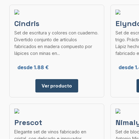
Cindris
Elynd
Set de escritura y colores con cuaderno.
Set de escr
Divertido conjunto de artículos
trigo. Prác
fabricados en madera compuesto por
Lápiz hech
lápices con minas en...
fabricado en
desde 1.88 €
desde 1.
Ver producto
Prescot
Nimal
Elegante set de vinos fabricado en
Set de bloc
cristal, con delicado e innovador
Antonio Mir