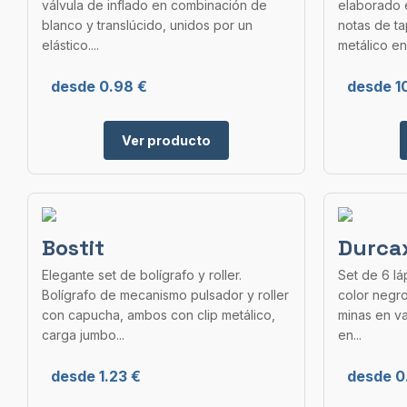
válvula de inflado en combinación de
elaborado 
blanco y translúcido, unidos por un
notas de ta
elástico....
metálico en.
desde 0.98 €
desde 1
Ver producto
Bostit
Durca
Elegante set de bolígrafo y roller.
Set de 6 l
Bolígrafo de mecanismo pulsador y roller
color negr
con capucha, ambos con clip metálico,
minas en va
carga jumbo...
en...
desde 1.23 €
desde 0