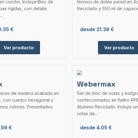
en corcho. Incluye:Bloc de
térmico de doble pared en A
pas rígidas, con detalle
Reciclado y 550 ml de capacid
..
0.35 €
desde 21.38 €
Ver producto
Ver producto
x
Webermax
ápices de madera acabada en
Set de bloc de notas y bolígr
o, con cuerpo hexagonal y
confeccionados en fieltro RP
rios colores. Presentados
Aluminio Reciclado. Incluye u
notas de...
.59 €
desde 4.05 €