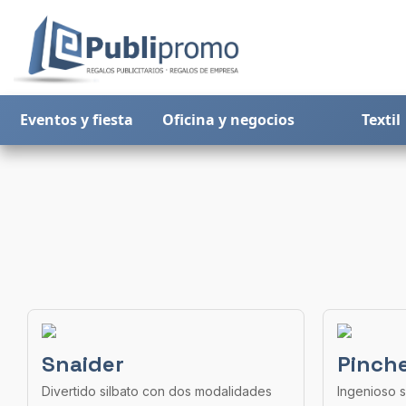
Eventos y fiesta
Oficina y negocios
Textil
Snaider
Pinch
Divertido silbato con dos modalidades
Ingenioso s