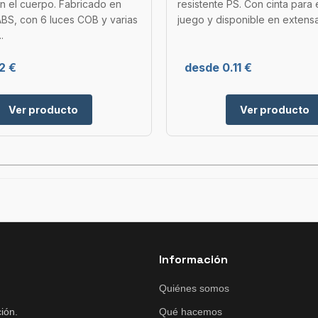
n el cuerpo. Fabricado en
resistente PS. Con cinta para 
ABS, con 6 luces COB y varias
juego y disponible en extensa.
.
2 €
desde 0.11 €
Ver producto
Ver producto
Información
Quiénes somos
ión.
Qué hacemos