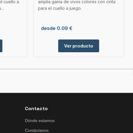
el cuello a
amplia gama de vivos colores con cinta
..
para el cuello a juego.
desde 0.09 €
Ver producto
Contacto
Dónde estamos
Contáctanos