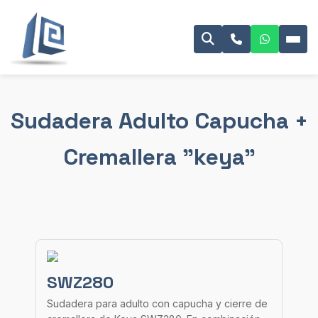
Sudadera Adulto Capucha +
Cremallera "keya"
SWZ280
Sudadera para adulto con capucha y cierre de