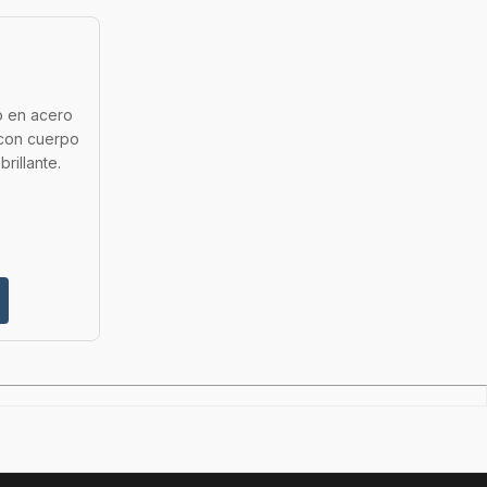
o en acero
con cuerpo
rillante.