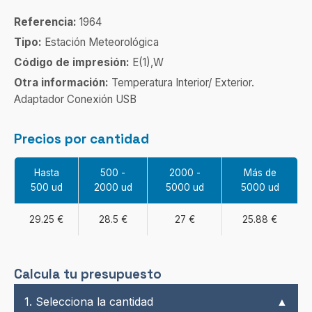
Referencia:
1964
Tipo:
Estación Meteorológica
Código de impresión:
E(1),W
Otra información:
Temperatura Interior/ Exterior.
Adaptador Conexión USB
Precios por cantidad
Hasta
500 -
2000 -
Más de
500 ud
2000 ud
5000 ud
5000 ud
29.25 €
28.5 €
27 €
25.88 €
Calcula tu presupuesto
1. Selecciona la cantidad
▲