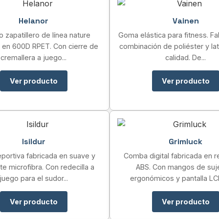
Helanor
Vainen
o zapatillero de línea nature
Goma elástica para fitness. F
o en 600D RPET. Con cierre de
combinación de poliéster y lat
cremallera a juego...
calidad. De...
Ver producto
Ver producto
Isildur
Grimluck
portiva fabricada en suave y
Comba digital fabricada en r
te microfibra. Con redecilla a
ABS. Con mangos de suj
juego para el sudor...
ergonómicos y pantalla LCD
Ver producto
Ver producto