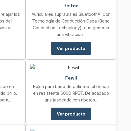
Helton
relajar los
Auriculares supraurales Bluetooth®. Con
tos del
Tecnología de Conducción Ósea (Bone
ón y...
Conduction Technology), que generan
una vibración...
Ver producto
Fewil
cado en
Bolsa para barra de patinete fabricada
o brillo.
en resistente 600D RPET. De acabado
ara...
gris jaspeado.con ribetes...
Ver producto