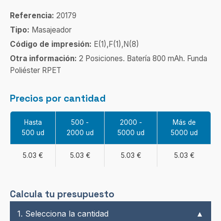
Referencia:
20179
Tipo:
Masajeador
Código de impresión:
E(1),F(1),N(8)
Otra información:
2 Posiciones. Batería 800 mAh. Funda
Poliéster RPET
Precios por cantidad
Hasta
500 -
2000 -
Más de
500 ud
2000 ud
5000 ud
5000 ud
5.03 €
5.03 €
5.03 €
5.03 €
Calcula tu presupuesto
1. Selecciona la cantidad
▲