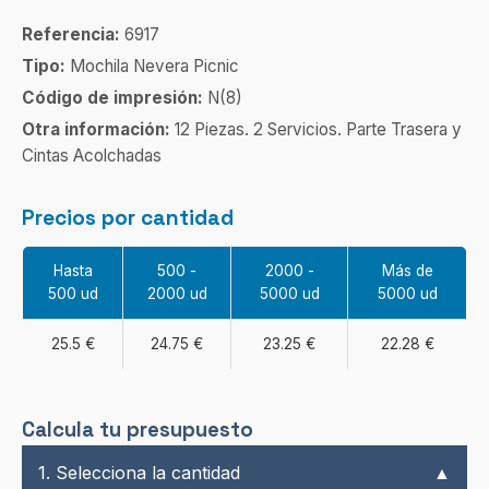
Referencia:
6917
Tipo:
Mochila Nevera Picnic
Código de impresión:
N(8)
Otra información:
12 Piezas. 2 Servicios. Parte Trasera y
Cintas Acolchadas
Precios por cantidad
Hasta
500 -
2000 -
Más de
500 ud
2000 ud
5000 ud
5000 ud
25.5 €
24.75 €
23.25 €
22.28 €
Calcula tu presupuesto
1. Selecciona la cantidad
▲