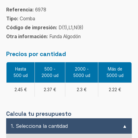
Referencia:
6978
Tipo:
Comba
Código de impresión:
D(1),L1,N(8)
Otra información:
Funda Algodón
Precios por cantidad
Hasta
500 -
2000 -
Más de
500 ud
2000 ud
5000 ud
5000 ud
2.45 €
2.37 €
2.3 €
2.22 €
Calcula tu presupuesto
1. Selecciona la cantidad
▲