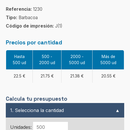
Referencia:
1230
Tipo:
Barbacoa
Código de impresión:
J(1)
Precios por cantidad
Hasta
500 -
2000 -
Más de
500 ud
2000 ud
5000 ud
5000 ud
22.5 €
21.75 €
21.38 €
20.55 €
Calcula tu presupuesto
1. Selecciona la cantidad
▲
Unidades: