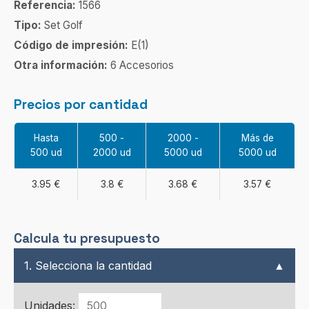
Referencia:
1566
Tipo:
Set Golf
Código de impresión:
E(1)
Otra información:
6 Accesorios
Precios por cantidad
Hasta
500 -
2000 -
Más de
500 ud
2000 ud
5000 ud
5000 ud
3.95 €
3.8 €
3.68 €
3.57 €
Calcula tu presupuesto
1. Selecciona la cantidad
▲
Unidades: