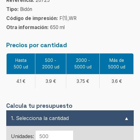
Referencia:
20725
Tipo:
Bidón
Código de impresión:
F(1),WR
Otra información:
650 ml
Precios por cantidad
Hasta
500 -
2000 -
Más de
500 ud
2000 ud
5000 ud
5000 ud
4.1 €
3.9 €
3.75 €
3.6 €
Calcula tu presupuesto
1. Selecciona la cantidad
▲
Unidades: