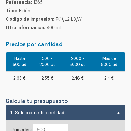
Referencia:
1365
Tipo:
Bidón
Código de impresión:
F(1),L2,L3,W
Otra información:
400 ml
Precios por cantidad
Hasta
500 -
2000 -
Más de
500 ud
2000 ud
5000 ud
5000 ud
2.63 €
2.55 €
2.48 €
2.4 €
Calcula tu presupuesto
1. Selecciona la cantidad
▲
Unidades: