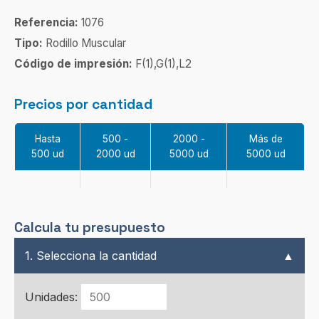
Referencia:
1076
Tipo:
Rodillo Muscular
Código de impresión:
F(1),G(1),L2
Precios por cantidad
Hasta
500 -
2000 -
Más de
500 ud
2000 ud
5000 ud
5000 ud
Calcula tu presupuesto
1. Selecciona la cantidad
▲
Unidades: