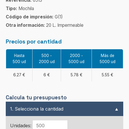
Referencia:
6513
Tipo:
Mochila
Código de impresión:
G(1)
Otra información:
20 L. Impermeable
Precios por cantidad
Hasta
500 -
2000 -
Más de
500 ud
2000 ud
5000 ud
5000 ud
6.27 €
6 €
5.78 €
5.55 €
Calcula tu presupuesto
1. Selecciona la cantidad
▲
Unidades: