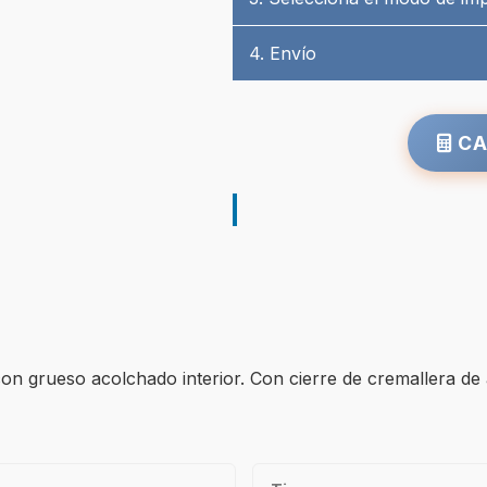
4. Envío
CA
n grueso acolchado interior. Con cierre de cremallera de ap