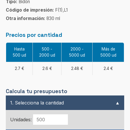
Tipo:
Bidón
Código de impresión:
F(1),L1
Otra información:
830 ml
Precios por cantidad
Hasta
500 -
2000 -
Más de
500 ud
2000 ud
5000 ud
5000 ud
2.7 €
2.6 €
2.48 €
2.4 €
Calcula tu presupuesto
1. Selecciona la cantidad
▲
Unidades: