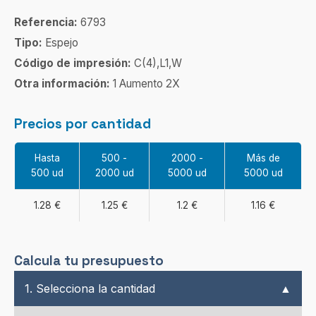
Referencia:
6793
Tipo:
Espejo
Código de impresión:
C(4),L1,W
Otra información:
1 Aumento 2X
Precios por cantidad
Hasta
500 -
2000 -
Más de
500 ud
2000 ud
5000 ud
5000 ud
1.28 €
1.25 €
1.2 €
1.16 €
Calcula tu presupuesto
1. Selecciona la cantidad
▲