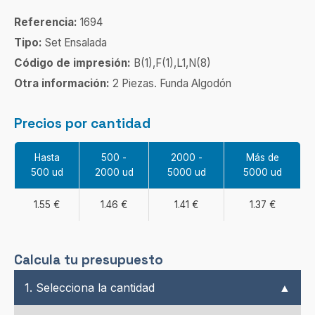
Referencia:
1694
Tipo:
Set Ensalada
Código de impresión:
B(1),F(1),L1,N(8)
Otra información:
2 Piezas. Funda Algodón
Precios por cantidad
Hasta
500 -
2000 -
Más de
500 ud
2000 ud
5000 ud
5000 ud
1.55 €
1.46 €
1.41 €
1.37 €
Calcula tu presupuesto
1. Selecciona la cantidad
▲