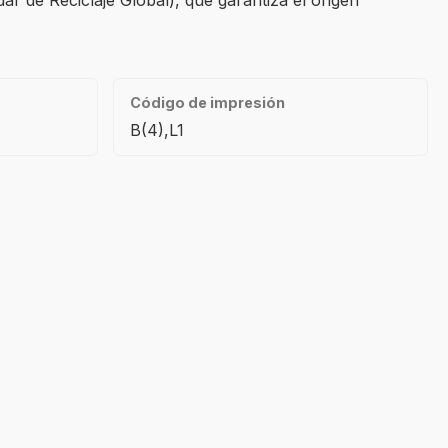
dar de Reciclaje Global), que garantiza el origen
Código de impresión
B(4),L1