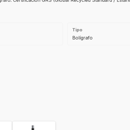
lígrafo. Certificación GRS (Global Recycled Standard / Están
Tipo
Bolígrafo