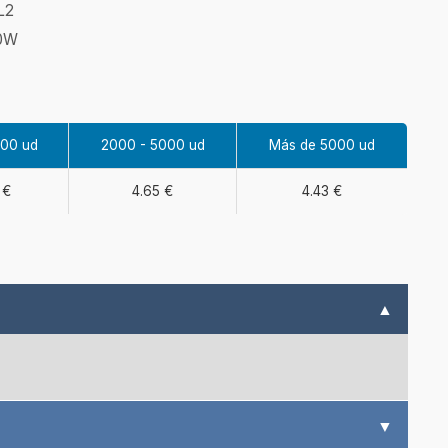
,L2
10W
000 ud
2000 - 5000 ud
Más de 5000 ud
 €
4.65 €
4.43 €
▲
▼