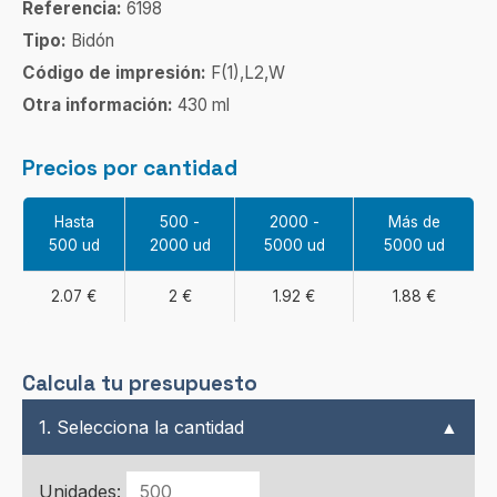
Referencia:
6198
Tipo:
Bidón
Código de impresión:
F(1),L2,W
Otra información:
430 ml
Precios por cantidad
Hasta
500 -
2000 -
Más de
500 ud
2000 ud
5000 ud
5000 ud
2.07 €
2 €
1.92 €
1.88 €
Calcula tu presupuesto
1. Selecciona la cantidad
▲
Unidades: