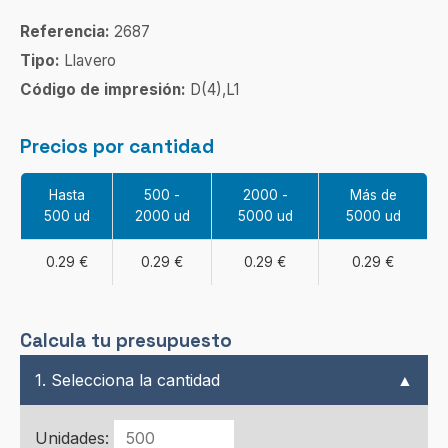
Referencia:
2687
Tipo:
Llavero
Código de impresión:
D(4),L1
Precios por cantidad
Hasta
500 -
2000 -
Más de
500 ud
2000 ud
5000 ud
5000 ud
0.29 €
0.29 €
0.29 €
0.29 €
Calcula tu presupuesto
1. Selecciona la cantidad
▲
Unidades: