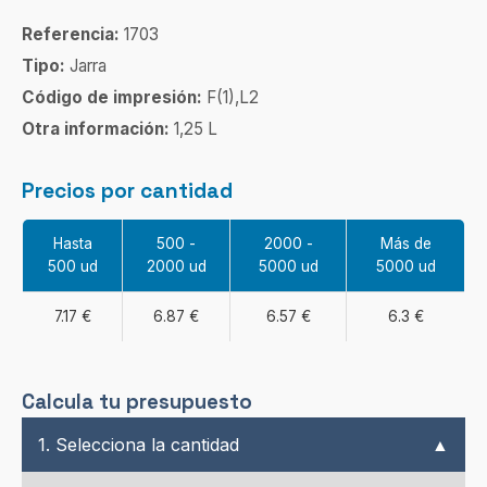
Referencia:
1703
Tipo:
Jarra
Código de impresión:
F(1),L2
Otra información:
1,25 L
Precios por cantidad
Hasta
500 -
2000 -
Más de
500 ud
2000 ud
5000 ud
5000 ud
7.17 €
6.87 €
6.57 €
6.3 €
Calcula tu presupuesto
1. Selecciona la cantidad
▲