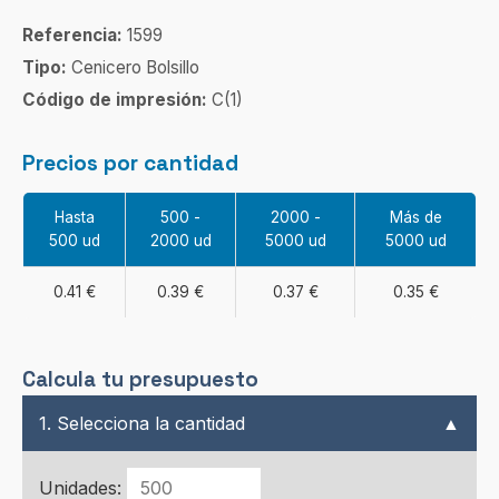
Referencia:
1599
Tipo:
Cenicero Bolsillo
Código de impresión:
C(1)
Precios por cantidad
Hasta
500 -
2000 -
Más de
500 ud
2000 ud
5000 ud
5000 ud
0.41 €
0.39 €
0.37 €
0.35 €
Calcula tu presupuesto
1. Selecciona la cantidad
▲
Unidades: