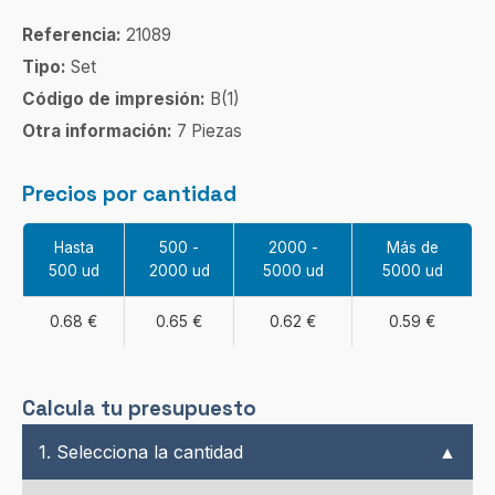
Referencia:
21089
Tipo:
Set
Código de impresión:
B(1)
Otra información:
7 Piezas
Precios por cantidad
Hasta
500 -
2000 -
Más de
500 ud
2000 ud
5000 ud
5000 ud
0.68 €
0.65 €
0.62 €
0.59 €
Calcula tu presupuesto
1. Selecciona la cantidad
▲