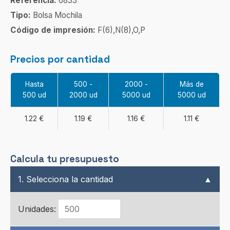
Referencia:
6833
Tipo:
Bolsa Mochila
Código de impresión:
F(6),N(8),O,P
Precios por cantidad
Hasta
500 -
2000 -
Más de
500 ud
2000 ud
5000 ud
5000 ud
1.22 €
1.19 €
1.16 €
1.11 €
Calcula tu presupuesto
1. Selecciona la cantidad
▲
Unidades: