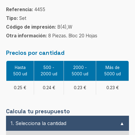
Referencia:
4455
Tipo:
Set
Código de impresión:
B(4),W
Otra información:
8 Piezas. Bloc 20 Hojas
Precios por cantidad
Hasta
500 -
2000 -
Más de
500 ud
2000 ud
5000 ud
5000 ud
0.25 €
0.24 €
0.23 €
0.23 €
Calcula tu presupuesto
1. Selecciona la cantidad
▲