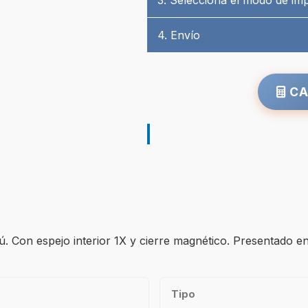
3. Selecciona el modo de im
4. Envío
CA
Con espejo interior 1X y cierre magnético. Presentado en c
Tipo