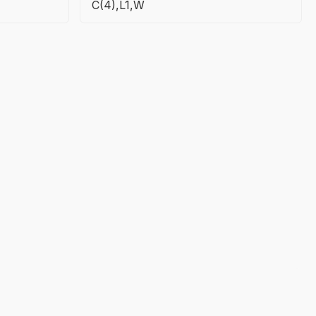
C(4),L1,W