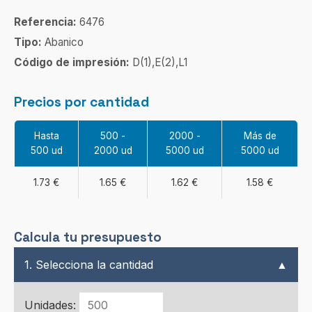
Referencia:
6476
Tipo:
Abanico
Código de impresión:
D(1),E(2),L1
Precios por cantidad
Hasta
500 -
2000 -
Más de
500 ud
2000 ud
5000 ud
5000 ud
1.73 €
1.65 €
1.62 €
1.58 €
Calcula tu presupuesto
1. Selecciona la cantidad
▲
Unidades: