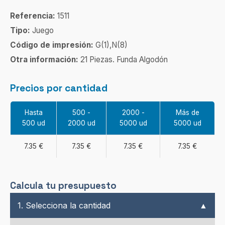
Referencia:
1511
Tipo:
Juego
Código de impresión:
G(1),N(8)
Otra información:
21 Piezas. Funda Algodón
Precios por cantidad
Hasta
500 -
2000 -
Más de
500 ud
2000 ud
5000 ud
5000 ud
7.35 €
7.35 €
7.35 €
7.35 €
Calcula tu presupuesto
1. Selecciona la cantidad
▲