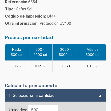
Referencia:
6354
Tipo:
Gafas Sol
Código de impresión:
D(4)
Otra información:
Protección UV400
Precios por cantidad
Hasta
500 -
2000 -
Más de
500 ud
2000 ud
5000 ud
5000 ud
0.72 €
0.69 €
0.66 €
0.63 €
Calcula tu presupuesto
1. Selecciona la cantidad
▲
Unidades: