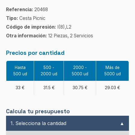
Referencia:
20468
Tipo:
Cesta Picnic
Código de impresión:
I(8),L2
Otra información:
12 Piezas, 2 Servicios
Precios por cantidad
Hasta
500 -
2000 -
Más de
500 ud
2000 ud
5000 ud
5000 ud
33 €
31.5 €
30.75 €
29.03 €
Calcula tu presupuesto
1. Selecciona la cantidad
▲