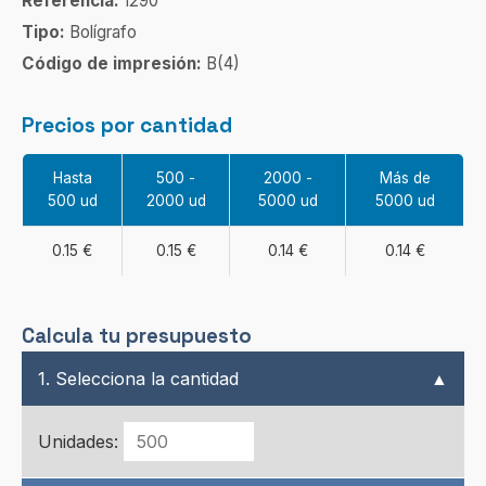
Referencia:
1290
Tipo:
Bolígrafo
Código de impresión:
B(4)
Precios por cantidad
Hasta
500 -
2000 -
Más de
500 ud
2000 ud
5000 ud
5000 ud
0.15 €
0.15 €
0.14 €
0.14 €
Calcula tu presupuesto
1. Selecciona la cantidad
▲
Unidades: