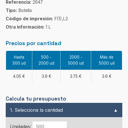
Referencia:
2647
Tipo:
Botella
Código de impresión:
F(1),L2
Otra información:
1 L
Precios por cantidad
Hasta
500 -
2000 -
Más de
500 ud
2000 ud
5000 ud
5000 ud
4.05 €
3.9 €
3.75 €
3.6 €
Calcula tu presupuesto
1. Selecciona la cantidad
▲
Unidades: