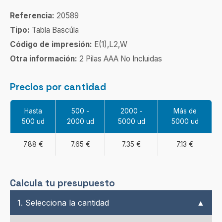
Referencia:
20589
Tipo:
Tabla Bascúla
Código de impresión:
E(1),L2,W
Otra información:
2 Pilas AAA No Incluidas
Precios por cantidad
Hasta
500 -
2000 -
Más de
500 ud
2000 ud
5000 ud
5000 ud
7.88 €
7.65 €
7.35 €
7.13 €
Calcula tu presupuesto
1. Selecciona la cantidad
▲