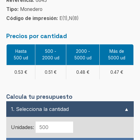
Referencia:
6843
Tipo:
Monedero
Código de impresión:
E(1),N(8)
Precios por cantidad
Hasta
500 -
2000 -
Más de
500 ud
2000 ud
5000 ud
5000 ud
0.53 €
0.51 €
0.48 €
0.47 €
Calcula tu presupuesto
1. Selecciona la cantidad
▲
Unidades: