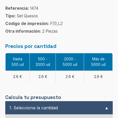
Referencia:
1474
Tipo:
Set Quesos
Código de impresión:
F(1),L2
Otra información:
2 Piezas
Precios por cantidad
Hasta
500 -
2000 -
Más de
500 ud
2000 ud
5000 ud
5000 ud
2.6 €
2.6 €
2.6 €
2.6 €
Calcula tu presupuesto
1. Selecciona la cantidad
▲