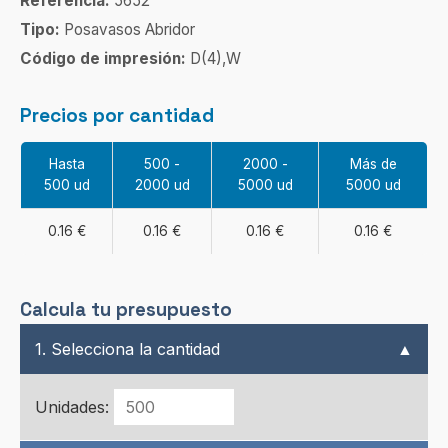
Referencia:
5652
Tipo:
Posavasos Abridor
Código de impresión:
D(4),W
Precios por cantidad
Hasta
500 -
2000 -
Más de
500 ud
2000 ud
5000 ud
5000 ud
0.16 €
0.16 €
0.16 €
0.16 €
Calcula tu presupuesto
1. Selecciona la cantidad
▲
Unidades: