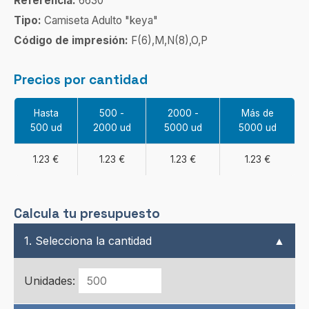
Referencia:
6630
Tipo:
Camiseta Adulto "keya"
Código de impresión:
F(6),M,N(8),O,P
Precios por cantidad
Hasta
500 -
2000 -
Más de
500 ud
2000 ud
5000 ud
5000 ud
1.23 €
1.23 €
1.23 €
1.23 €
Calcula tu presupuesto
1. Selecciona la cantidad
▲
Unidades: