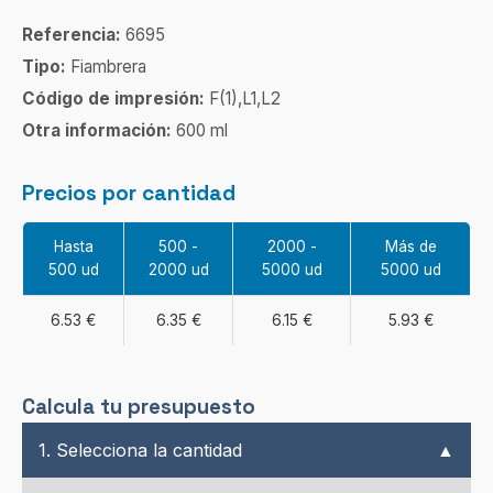
Referencia:
6695
Tipo:
Fiambrera
Código de impresión:
F(1),L1,L2
Otra información:
600 ml
Precios por cantidad
Hasta
500 -
2000 -
Más de
500 ud
2000 ud
5000 ud
5000 ud
6.53 €
6.35 €
6.15 €
5.93 €
Calcula tu presupuesto
1. Selecciona la cantidad
▲