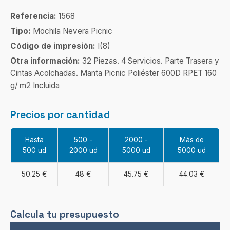
Referencia:
1568
Tipo:
Mochila Nevera Picnic
Código de impresión:
I(8)
Otra información:
32 Piezas. 4 Servicios. Parte Trasera y
Cintas Acolchadas. Manta Picnic Poliéster 600D RPET 160
g/ m2 Incluida
Precios por cantidad
Hasta
500 -
2000 -
Más de
500 ud
2000 ud
5000 ud
5000 ud
50.25 €
48 €
45.75 €
44.03 €
Calcula tu presupuesto